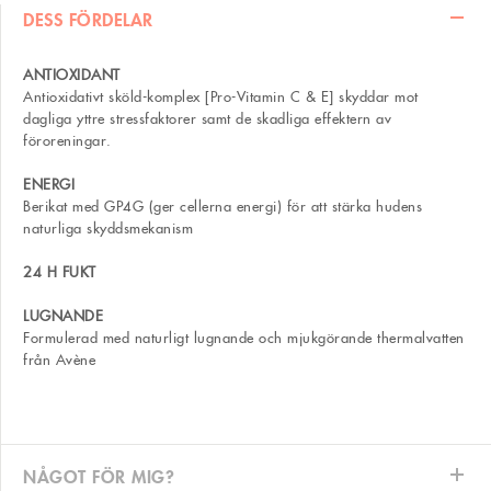
DESS FÖRDELAR
ANTIOXIDANT
Antioxidativt sköld-komplex [Pro-Vitamin C & E] skyddar mot
dagliga yttre stressfaktorer samt de skadliga effektern av
föroreningar.
ENERGI
Berikat med GP4G (ger cellerna energi) för att stärka hudens
naturliga skyddsmekanism
24 H FUKT
LUGNANDE
Formulerad med naturligt lugnande och mjukgörande thermalvatten
från Avène
NÅGOT FÖR MIG?