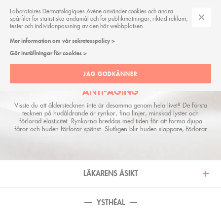
Laboratoires Dermatologiques Avène använder cookies och andra
spårfiler för statistiska ändamål och för publikmätningar, riktad reklam,
tester och individanpassning av den här webbplatsen.
Mer information om vår sekretesspolicy >
PRODUKTLINJE/BEHOVSÖK
Gör inställningar för cookies >
JAG GODKÄNNER
ANTI-AGING
Visste du att ålderstecknen inte är desamma genom hela livet? De första
tecknen på hudåldrande är rynkor, fina linjer, minskad lyster och
förlorad elasticitet. Rynkorna breddas med tiden för att forma djupa
fåror och huden förlorar spänst. Slutligen blir huden slappare, förlorar
densitet, vitalitet och komfort. Upptäck produkter som passar dig.
LÄKARENS ÅSIKT
YSTHÉAL