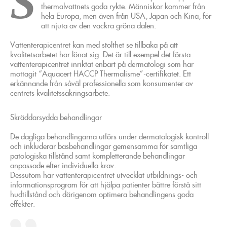
S
thermalvattnets goda rykte. Människor kommer från
hela Europa, men även från USA, Japan och Kina, för
att njuta av den vackra gröna dalen.
Vattenterapicentret kan med stolthet se tillbaka på att
kvalitetsarbetet har lönat sig. Det är till exempel det första
vattenterapicentret inriktat enbart på dermatologi som har
mottagit “Aquacert HACCP Thermalisme”-certifikatet. Ett
erkännande från såväl professionella som konsumenter av
centrets kvalitetssäkringsarbete.
Skräddarsydda behandlingar
De dagliga behandlingarna utförs under dermatologisk kontroll
och inkluderar basbehandlingar gemensamma för samtliga
patologiska tillstånd samt kompletterande behandlingar
anpassade efter individuella krav.
Dessutom har vattenterapicentret utvecklat utbildnings- och
informationsprogram för att hjälpa patienter bättre förstå sitt
hudtillstånd och därigenom optimera behandlingens goda
effekter.