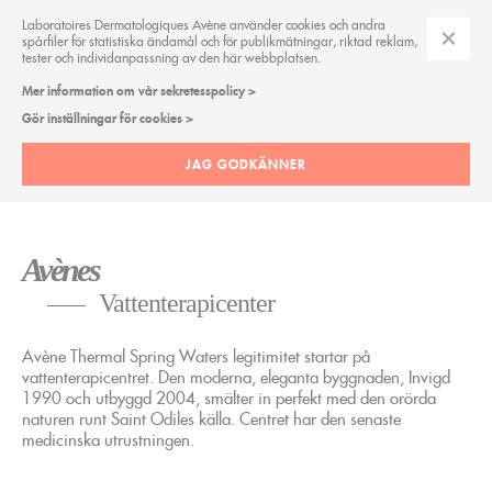
Laboratoires Dermatologiques Avène använder cookies och andra
spårfiler för statistiska ändamål och för publikmätningar, riktad reklam,
tester och individanpassning av den här webbplatsen.
Mer information om vår sekretesspolicy >
THERMALVATTENCENTER
Gör inställningar för cookies >
JAG GODKÄNNER
AVÈNES VATTENTERAPICENTER
Avènes
Vattenterapicenter
Avène Thermal Spring Waters legitimitet startar på
vattenterapicentret. Den moderna, eleganta byggnaden, Invigd
1990 och utbyggd 2004, smälter in perfekt med den orörda
naturen runt Saint Odiles källa. Centret har den senaste
medicinska utrustningen.