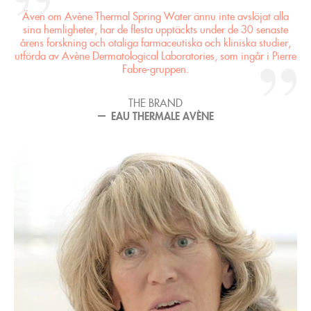
Även om Avène Thermal Spring Water ännu inte avslöjat alla
sina hemligheter, har de flesta upptäckts under de 30 senaste
årens forskning och otaliga farmaceutiska och kliniska studier,
utförda av Avène Dermatological Laboratories, som ingår i Pierre
Fabre-gruppen.
THE BRAND
EAU THERMALE AVÈNE