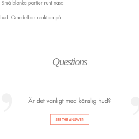
d: Små blanka partier runt näsa
g hud: Omedelbar reaktion på
Questions
Vad orsakar känslig hud?
SEE THE ANSWER