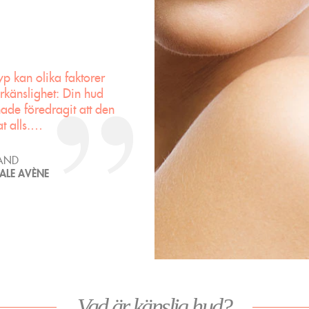
p kan olika faktorer
verkänslighet: Din hud
hade föredragit att den
at alls.…
RAND
ALE AVÈNE
Vad är känslig hud?