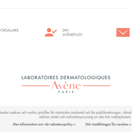
FÖRSÄLJARE
DIN
AVÈNEPLATS
der cookies och andra spårfiler för statistiska ändamål och för publikmätningar, riktad
KONTAKTA OSS
OMRÅDEN
CREDITS
LEGAL INFORMATION
reklam, tester och individanpassning av den här webbplatsen.
Mer information om vår sekretesspolicy >
Gör inställningar för cookies >