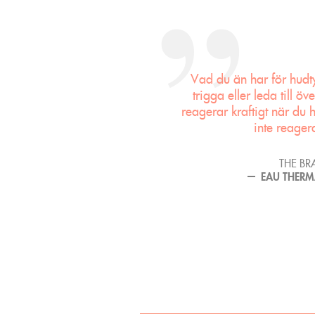
Vad du än har för hudty
trigga eller leda till ö
reagerar kraftigt när du 
inte reager
THE B
EAU THERM