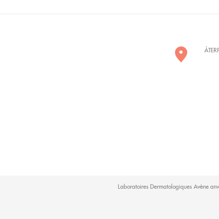
ÅTER
Laboratoires Dermatologiques Avène använ
PIERRE FABRE
ORDLISTA