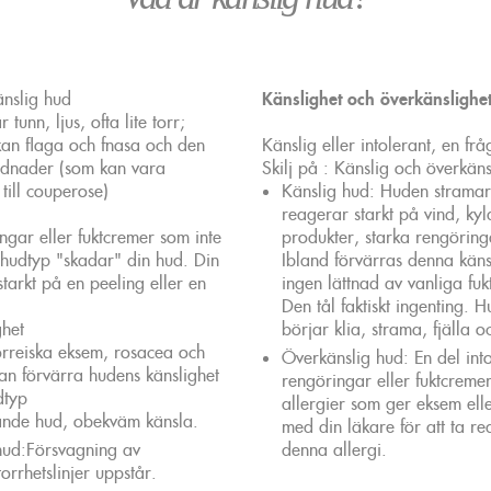
änslig hud
Känslighet och överkänslighe
 tunn, ljus, ofta lite torr;
an flaga och fnasa och den
Känslig eller intolerant, en 
rodnader (som kan vara
Skilj på : Känslig och överkäns
 till couperose)
Känslig hud: Huden stramar
reagerar starkt på vind, ky
ingar eller fuktcremer som inte
produkter, starka rengöring
 hudtyp "skadar" din hud. Din
Ibland förvärras denna kän
tarkt på en peeling eller en
ingen lättnad av vanliga fu
Den tål faktiskt ingenting. H
het
börjar klia, strama, fjälla 
reiska eksem, rosacea och
Överkänslig hud: En del into
an förvärra hudens känslighet
rengöringar eller fuktcremer 
dtyp
allergier som ger eksem ell
ande hud, obekväm känsla.
med din läkare för att ta re
r hud:Försvagning av
denna allergi.
orrhetslinjer uppstår.