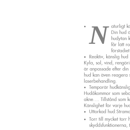
N
aturligt k
Din hud är
hudytan k
får lätt 
förstadiet
Reaktiv, känslig hud
Kyla, sol, vind, rengör
är anpassade efter din
hud kan även reagera s
laserbehandling.
Temporär hudkänslig
Hudåkommor som sebor
akne…. Tillstånd som k
Känslighet för varje hu
Uttorkad hud:Stram
Torr till mycket tor
skyddsfunktionerna, t