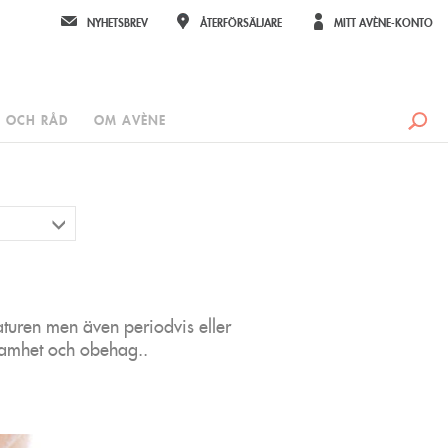
NYHETSBREV
ÅTERFÖRSÄLJARE
MITT AVÈNE-KONTO
S OCH RÅD
OM AVÈNE
turen men även periodvis eller
tramhet och obehag..