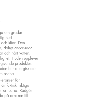
t
fråga om grader…
lig hud.
 och kliar. Den
la, dåligt anpassade
ar och hårt vatten.
slighet: Huden upplever
ktgivande produkter.
uden blir allergisk och
och rodna..
leranser för
är faktiskt riktiga
er urticaria. Rådgör
da på orsaken till