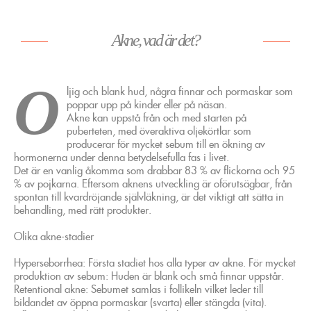
Akne, vad är det?
O
ljig och blank hud, några finnar och pormaskar som
poppar upp på kinder eller på näsan.
Akne kan uppstå från och med starten på
puberteten, med överaktiva oljekörtlar som
producerar för mycket sebum till en ökning av
hormonerna under denna betydelsefulla fas i livet.
Det är en vanlig åkomma som drabbar 83 % av flickorna och 95
% av pojkarna. Eftersom aknens utveckling är oförutsägbar, från
spontan till kvardröjande självläkning, är det viktigt att sätta in
behandling, med rätt produkter.
Olika akne-stadier
Hyperseborrhea: Första stadiet hos alla typer av akne. För mycket
produktion av sebum: Huden är blank och små finnar uppstår.
Retentional akne: Sebumet samlas i follikeln vilket leder till
bildandet av öppna pormaskar (svarta) eller stängda (vita).