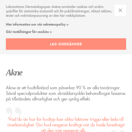
Laboratoires Dermatologiques Avène använder cookies och andra
spårfiler för statistiska ändamål och för publikmätningar, riktad reklam,
tester och individanpassning av den här webbplatsen.
Mer information om vår sekretesspolicy >
EXPERTTIPS
Gör inställningar för cookies >
JAG GODKÄNNER
AKNE
Akne
Akne är ett hudtillstånd som påverkar 90 % av alla tonåringar.
Såväl specialprodukter som skräddarsydda behandlingar baseras
på tillståndets allvarlighet och ger synlig effekt.
Vad du än har för hudtyp kan olika faktorer trigga eller leda till
överkänslighet: Din hud reagerar kraftigt när du hade föredragit
att den inte reagerat alls.…