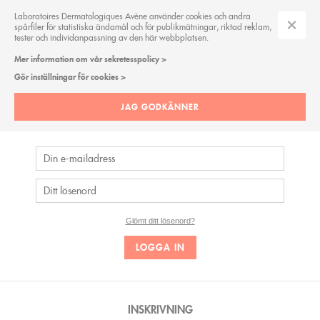
Laboratoires Dermatologiques Avène använder cookies och andra
spårfiler för statistiska ändamål och för publikmätningar, riktad reklam,
tester och individanpassning av den här webbplatsen.
Mer information om vår sekretesspolicy >
Gör inställningar för cookies >
LOGGA IN
JAG GODKÄNNER
Logga in och njut av dina exklusiva medlemsbehörigheter Eau
Thermale Avève
Glömt ditt lösenord?
INSKRIVNING