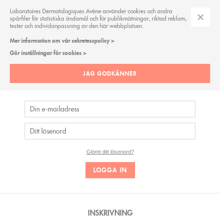
Laboratoires Dermatologiques Avène använder cookies och andra
spårfiler för statistiska ändamål och för publikmätningar, riktad reklam,
tester och individanpassning av den här webbplatsen.
Mer information om vår sekretesspolicy >
Gör inställningar för cookies >
LOGGA IN
JAG GODKÄNNER
Logga in och njut av dina exklusiva medlemsbehörigheter Eau
Thermale Avève
Glömt ditt lösenord?
INSKRIVNING