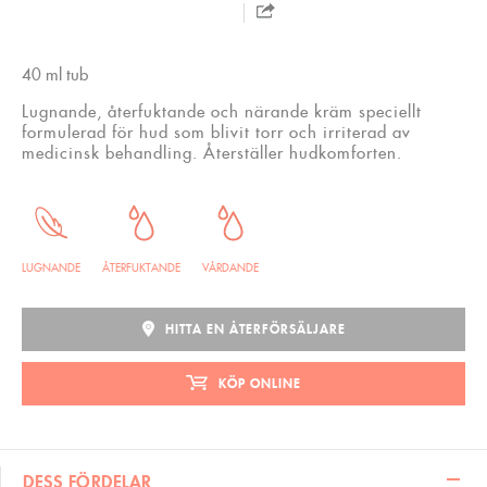
40 ml tub
Lugnande, återfuktande och närande kräm speciellt
formulerad för hud som blivit torr och irriterad av
medicinsk behandling. Återställer hudkomforten.
LUGNANDE
ÅTERFUKTANDE
VÅRDANDE
HITTA EN ÅTERFÖRSÄLJARE
KÖP ONLINE
DESS FÖRDELAR