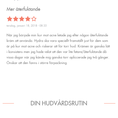
Mer återfuktande
torsdag, januari 18, 2018 - 08:35
När jag började min kur mot acne letade jag efter någon återfuktande
kräm att använda. Hydra ska vara speciellt framställt just för dem som
är på kur mot acne och riskerar att för torr hud. Krämen är ganska lätt
i konsistens men jag hade velat att den var lite fetare/återfuktande då
vissa dagar när jag kände mig ganska torr apliccerade jag två gånger.
Önskar att den fanns i större förpackning.
DIN HUDVÅRDSRUTIN